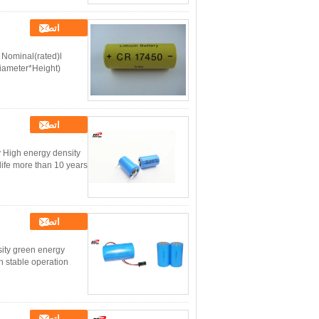
اتصل
Nominal(rated)l
iameter*Height)
اتصل
 High energy density
ife more than 10 years
اتصل
sity green energy
h stable operation
اتصل