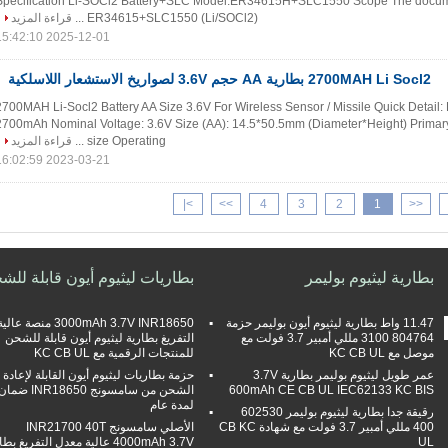
Specification Li-SOCl2 Battery+SLC Model:ER34615H+SLC1550 Scope The docume
ER34615+SLC1550 (Li/SOCl2) ...
قراءة المزيد
2025-12-01 15:42:10
2700MAH Li Socl2 بطارية AA حجم 3.6V لصواريخ الاستشعار اللاسلكية
2700MAH Li-Socl2 Battery AA Size 3.6V For Wireless Sensor / Missile Quick Detail:
2700mAh Nominal Voltage: 3.6V Size (AA): 14.5*50.5mm (Diameter*Height) Primary
size Operating ...
قراءة المزيد
2023-03-21 16:02:59
>|
>>
4
3
2
1
<<
بطارية ليثيوم بوليمر
بطاريات ليثيوم أيون قابلة للش
11.47 واط بطارية ليثيوم أيون بوليمر حزمة
3000mAh 3.7V INR18650 منصة عالي
804764 3100 مللي أمبير 3.7 فولت مع
التفريغ بطارية ليثيوم أيون قابلة للشحن
موصل مع KC CB UL
للمنتجات الرقمية مع KC CB UL
عمر طويل ليثيوم بوليمر بطارية 3.7V
حزمة بطاريات ليثيوم أيون القابلة لإعادة
600mAh CE CB UL IEC62133 KC BIS
الشحن من سامسونج INR18650 ضما
لمدة عام
رقيقة جدا بطارية ليثيوم بوليمر 602530
400 مللي أمبير 3.7 فولت مع شهادة CB KC
الأصلي سامسونج INR21700 40T
UL
4000mAh 3.7V عالية معدل التفريغ بط