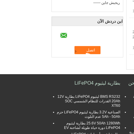
—— ريجيش جاين
ابن دردش الآن
حن
بطارية ليثيوم LiFePO4
ة
BMS RS232 ليثيوم LiFePO4 بطارية 12V
20Ah القدرات للنظام الشمسي SOC
XT60
الصناعية 3.2V بطارية ليثيوم LiFePO4 حزم
ن
5Ah - 50Ah عدم التلوث
25.6V 50Ah 1280Wh بطارية ليثيوم
LiFePO4 دورة حياة طويلة لشاحنة EV
ارية