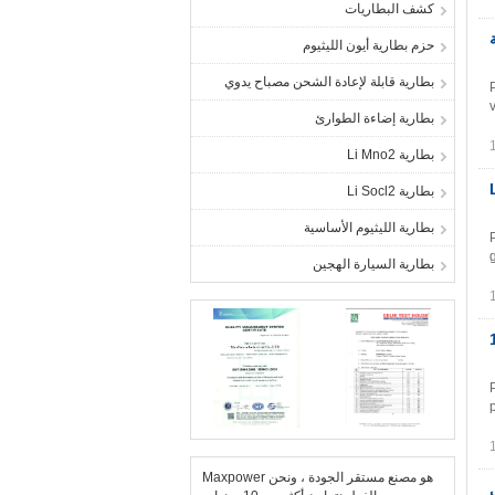
كشف البطاريات
الية
حزم بطارية أيون الليثيوم
بطارية قابلة لإعادة الشحن مصباح يدوي
بطارية إضاءة الطوارئ
بطارية Li Mno2
Li 
بطارية Li Socl2
بطارية الليثيوم الأساسية
بطارية السيارة الهجين
لابتدائية D الحجم 10
Maxpower هو مصنع مستقر الجودة ، ونحن
 إلى