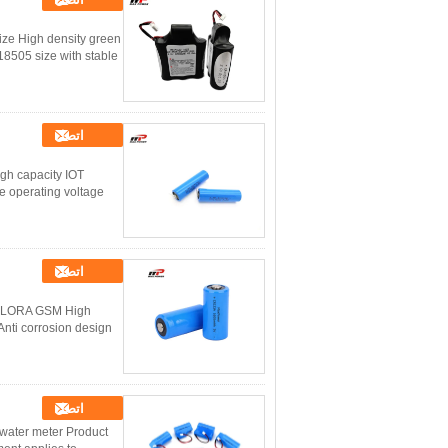
ze High density green
18505 size with stable
اتصل
gh capacity IOT
e operating voltage
اتصل
OT LORA GSM High
nti corrosion design
اتصل
ater meter Product