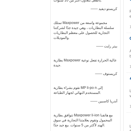
بالفعل نتعاون أكثر من 10 سنوات.
—— كريستو ديفيد
تمتلك Maxpower مجموعة واسعة من
سلسلة البطاريات ، وهي جيدة جدًا لشركتنا
التجارية للحصول على معظم البطاريات
والموديلات.
 الأمد Cyle
—— بيتر رايت
بطارية Maxpower عالية الحرارة تفعل نوعية
جيدة.
—— كريستوف
ية
نقوم بشراء بطارية MP li-po n إلى
المستخدم النهائي لجهاز الطباعة.
—— أندريا كاسبين
تتوافق بطارية Maxpower li-ion مع هاتفنا
المحمول وتقوم بعلامتنا التجارية في سوق
الهند لأكثر من 5 سنوات. بيع جيد جدًا.