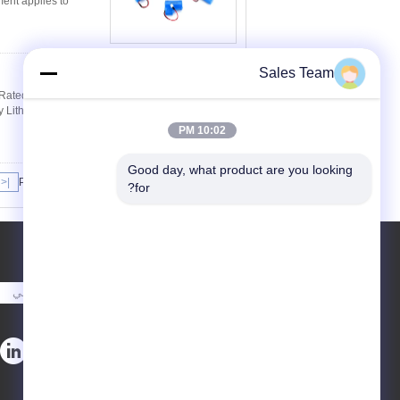
nt applies to
Sales Team
اتصل
 Rated Capacity:
 Lithium battery AA
10:02 PM
Good day, what product are you looking 
|<
Page 1 of 4
for?
طلب اقتباس
أرسلت
sgs
E-Mail
|