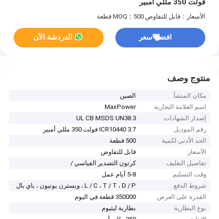
فولت 350 مللي أمبير
الأسعار：قابل للتفاوض
MOQ：500 قطعة
افضل سعر
الدردشة الآن
منتوج وصف
مكان المنشأ
الصين
اسم العلامة التجارية
MaxPower
إصدار الشهادات
UL CB MSDS UN38.3
رقم الموديل
ICR10440 3.7 فولت 350 مللي أمبير
الحد الأدنى لكمية
500 قطعة
الأسعار
قابل للتفاوض
تفاصيل التغليف
كرتون التصدير القياسي /
وقت التسليم
5-8 أيام عمل
شروط الدفع
L / C ، T / T ، D / P ، ويسترن يونيون ، باي بال
القدرة على العرض
350000 قطعة في اليوم
نوع البطارية
بطارية ليثيوم