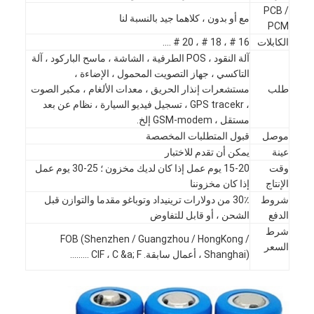
PCB /
مع أو بدون ، كلاهما جيد بالنسبة لنا
PCM
الكابلات
16 # ، 18 # ، 20 # ....
آلة النقود ، POS الطرفية ، الشاشة ، ماسح الباركود ، آلة
التاكسي ، جهاز التصويت المحمول ، الإضاءة ،
طلب
مستشعرات إنذار الحريق ، معدات الألغام ، مكبر الصوت
، GPS tracekr ، تسجيل فيديو السيارة ، نظام عن بعد
مستقل ، GSM-modem إلخ.
موصل
قبول المتطلبات المخصصة
عينة
يمكن أن تقدم للاختبار
وقت
15-20 يوم عمل إذا كان لديك مخزون ؛ 25-30 يوم عمل
الإنتاج
إذا كان مخزوننا
شروط
30٪ من دولارات ترينيداد وتوباغو مقدما والتوازن قبل
الدفع
الشحن ، أو قابل للتفاوض
شرط
الصفحة الرئيسية
FOB (Shenzhen / Guangzhou / HongKong /
السعر
Shanghai) ، أعمال سابقة. CIF ، C &a; F .........
منتجات
معلومات عنا