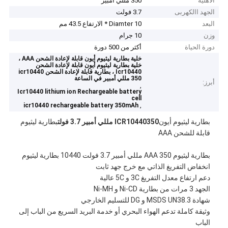
الاهلية
350 مللي أمبير
الجهد االكهربى
3.7 فولت
البعد
Diamter 10 * الارتفاع 43.5 مم
وزن
10 جرام
دورة الحياة
أكثر من 500 دورة
خلية بطارية ليثيوم أيون قابلة لإعادة الشحن AAA ،
خلية بطارية ليثيوم أيون قابلة لإعادة الشحن
Icr10440 ، بطارية قابلة لإعادة الشحن icr10440
350 مللي أمبير في الساعة
أبرز:
,
Icr10440 lithium ion Rechargeable battery
cell
,
icr10440 rechargeable battery 350mAh
بطارية ليثيوم أيون
ICR10440350 مللي أمبير 3.7 فولت
بطارية ليثيوم
قابلة للشحن AAA
بطارية ليثيوم AAA 350 مللي أمبير 3.7 فولت 10440 بطارية ليثيوم
انخفاض التفريغ الذاتي مع خرج جهد ثابت
دعم ارتفاع معدل التفريغ 3C و 5C عالية
الجهد 3 مرات من بطارية Ni-CD و Ni-MH
شهادة MSDS UN38.3 و DG للتسليم الخارجي
وثيقة كاملة تدعم الهواء البحري أو خدمة البريد السريع من الباب إلى
الباب