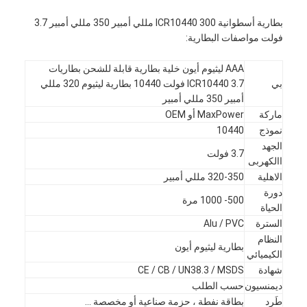
بطارية أسطوانية ICR10440 300 مللي أمبير 350 مللي أمبير 3.7
فولت مواصفات البطارية:
AAA ليثيوم أيون خلية بطارية قابلة للشحن بطاريات
بي
ICR10440 3.7 فولت 10440 بطارية ليثيوم 320 مللي
أمبير 350 مللي أمبير
ماركة
MaxPower أو OEM
نموذج
10440
الجهد
3.7 فولت
االكهربى
الاهلية
320-350 مللي أمبير
دورة
500- 1000 مرة
الحياة
السترة
Alu / PVC
النظام
بطارية ليثيوم أيون
الكيميائي
شهادة
CE / CB / UN38.3 / MSDS
ديمنسيون
حسب الطلب
طَرد
بطاقة نفطة ، حزمة صناعية أو مخصصة ...