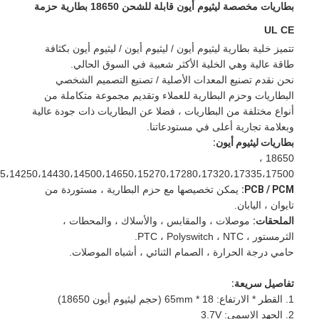
بطاريات مخصصة ليثيوم أيون قابلة للشحن 18650 بطارية حزمة
UL CE
تتميز خلية بطارية ليثيوم أيون / ليثيوم أيون / ليثيوم أيون بكثافة
طاقة عالية وهي الخلية الأكثر شعبية في السوق الحالي.
نحن نقدم تصنيع المعدات الأصلية / تصنيع التصميم الشخصي
البطاريات وحزم البطارية للعملاء وتقديم مجموعة متكاملة من
أنواع مختلفة من البطاريات ، فضلا عن البطاريات ذات جودة عالية
وبعلامة تجارية أعلى في مستودعاتنا.
بطاريات ليثيوم أيون:
18650 ،
5،14250،14430،14500،14650،15270،17280،17320،17335،17500،
PCB / PCM:
يمكن تخصيصها مع حزم البطارية ، مستوردة من
تايوان ، اليابان.
الملحقات:
موصلات ، والمقابس ، والأسلاك ، والمحطات ،
الثرمستور ، PTC ، Polyswitch ، NTC.
حامي درجة الحرارة ، الصمام الثنائي ، أشباه الموصلات.
تفاصيل سريعة:
1. القطر * الارتفاع: 18 * 65mm (حجم ليثيوم أيون 18650)
2. الجهد الاسمي: 3.7V