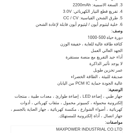
3. السعة الاسمية: 2200mAh
4. تفريغ قطع التيار الكهربائي: 3.0V
5. طرق الشحن القياسية: CC / CV
6. خلية ليثيوم أيون / ليثيوم أيون قابلة لإعادة الشحن
وصف:
دورة حياة 500-1000
كثافة طاقة عالية للغاية ، خفيفة الوزن
الجهد العالي العمل
أداء جيد التفريغ مع منصة مستقرة
لا يوجد تأثير الذاكرة
عمر تخزين طويل
صديقة للبيئة ، الطاقة الخضراء
عالية الجودة حماية PCM IC من اليابان
الوضعية:
جهاز طبي ، إضاءة LED ، إضاءة طوارئ ، معدات طبية ، منتجات
إلكترونية محمولة ، كمبيوتر محمول ، مثقاب كهربائي ، أدوات
كهربائية ، أضواء الشوارع ، مكنسة كهربائية ، جهاز العناية بالجسم ،
جهاز اتصال ، أداة إلكترونية للمستهلك.
مواصفات:
MAXPOWER INDUSTRIAL CO.LTD