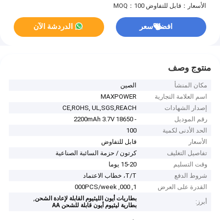
الأسعار：قابل للتفاوض
MOQ：100
افضل سعر
الدردشة الآن
منتوج وصف
مكان المنشأ
الصين
اسم العلامة التجارية
MAXPOWER
إصدار الشهادات
CE,ROHS, UL,SGS,REACH
رقم الموديل
- 18650 2200mAh 3.7V
الحد الأدنى لكمية
100
الأسعار
قابل للتفاوض
تفاصيل التغليف
كرتون / حزمة السائبة الصناعية
وقت التسليم
15-20 يوما
شروط الدفع
T/T، خطاب الاعتماد
القدرة على العرض
1, 000, 000PCS/week
,
بطاريات أيون الليثيوم القابلة لإعادة الشحن
أبرز:
بطارية ليثيوم أيون قابلة للشحن AA