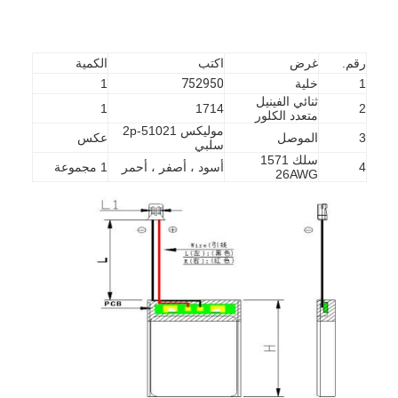
رقم.
غرض
اكتب
الكمية
1
خلية
752950
1
ثنائي الفينيل
1
1714
2
متعدد الكلور
موليكس 51021-2p
3
الموصل
عكس
سلبي
سلك 1571
4
أسود ، أصفر ، أحمر
1 مجموعة
26AWG