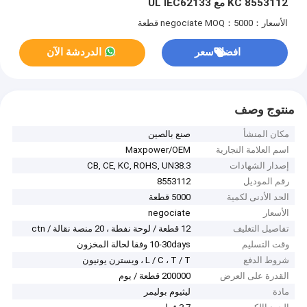
KC 8553112 مع UL IEC62133
الأسعار：negociate
MOQ：5000 قطعة
افضل سعر
الدردشة الآن
منتوج وصف
مكان المنشأ
صنع بالصين
اسم العلامة التجارية
Maxpower/OEM
إصدار الشهادات
CB, CE, KC, ROHS, UN38.3
رقم الموديل
8553112
الحد الأدنى لكمية
5000 قطعة
الأسعار
negociate
تفاصيل التغليف
12 قطعة / لوحة نفطة ، 20 منصة نقالة / ctn
وقت التسليم
10-30days وفقا لحالة المخزون
شروط الدفع
L / C ، T / T ، ويسترن يونيون
القدرة على العرض
200000 قطعة / يوم
مادة
ليثيوم بوليمر