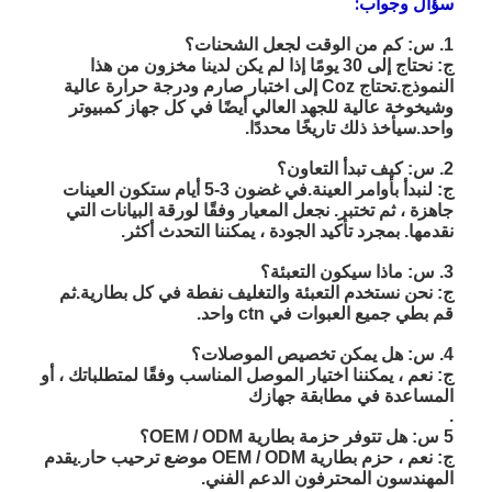
سؤال وجواب:
Nimh البطاريات القابلة لإعادة الشحن
1. س: كم من الوقت لجعل الشحنات؟
كشف بطاريات قابلة لإعادة الشحن
ج: نحتاج إلى 30 يومًا إذا لم يكن لدينا مخزون من هذا
النموذج.تحتاج Coz إلى اختبار صارم ودرجة حرارة عالية
وشيخوخة عالية للجهد العالي أيضًا في كل جهاز كمبيوتر
شاحن بطارية LCD
واحد.سيأخذ ذلك تاريخًا محددًا.
nimh البطاريات
2. س: كيف تبدأ التعاون؟
ج: لنبدأ بأوامر العينة.في غضون 3-5 أيام ستكون العينات
كشف البطاريات
جاهزة ، ثم تختبر. نجعل المعيار وفقًا لورقة البيانات التي
نقدمها. بمجرد تأكيد الجودة ، يمكننا التحدث أكثر.
حزم بطارية أيون الليثيوم
3. س: ماذا سيكون التعبئة؟
ج: نحن نستخدم التعبئة والتغليف نفطة في كل بطارية.ثم
بطارية قابلة لإعادة الشحن مصباح يدوي
قم بطي جميع العبوات في ctn واحد.
بطارية إضاءة الطوارئ
4. س: هل يمكن تخصيص الموصلات؟
ج: نعم ، يمكننا اختيار الموصل المناسب وفقًا لمتطلباتك ، أو
المساعدة في مطابقة جهازك
بطارية Li Mno2
.
5 س: هل تتوفر حزمة بطارية OEM / ODM؟
بطارية Li Socl2
ج: نعم ، حزم بطارية OEM / ODM موضع ترحيب حار.يقدم
المهندسون المحترفون الدعم الفني.