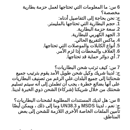
بطارية الليثيوم الأساسية
6 س: ما المعلومات التي تحتاجها لعمل حزمة بطارية
مخصصة؟
بطارية السيارة الهجين
ج: نحن بحاجة إلى التفاصيل أدناه:
1. حجم البطارية التي تحتاجها بالمليمتر.
2. سعة حزمة البطارية.
3. الجهد الكهربي للبطارية.
4. ماكس التفريغ الحالي.
5. أنواع الكابلات والموصلات التي تحتاجها.
6. الغلاف والمحطات إذا لزم الأمر.
7. أي دوائر حماية قد تحتاجها.
7 س: كيف ترتب شحن البطاريات؟
ج: لدينا شريك وكيل شحن طويل الأمد يقوم بترتيب جميع
شحناتنا إلى جميع البلدان.على الرغم من تصنيف البطاريات
على أنها بضائع خطرة ، يجب أن تطمئن إلى أنه سيتم تسليم
شحنتك من خلال شريكنا (شركاء) الشحن ذوي الخبرة لدينا.
8 س: هل لديك المستندات المطلوبة لشحنات البطاريات؟
ج: نعم ، لدينا MSDS و UN38.3 وما إلى ذلك ، ويمكن أيضًا
تأمين الملفات الخاصة الأخرى اللازمة للشحن إلى بعض
المناطق.