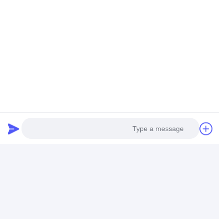
الغرفة 1404 ، المبنى B ، مركز Fenglin الدولي ، Longgang
Center Town ، Longgang District ، Shenzhen ، الصين.
الدردشة الآن
احصل على افضل سعر ل
بطارية ليثيوم بوليمر 7000 مللي أمبير
في الساعة 0.2C 3.7V KC 8553112
مع UL IEC62133
Photo
محادثة
Video Call