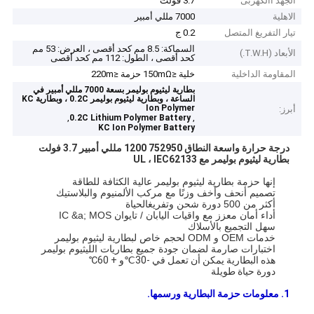
الجهد االكهربى
3.7 فولت
الاهلية
7000 مللي أمبير
تيار التفريغ المتصل
0.2 ج
السماكة: 8.5 مم كحد أقصى ، العرض: 53 مم
الأبعاد (T.W.H.)
كحد أقصى ، الطول: 112 مم كحد أقصى
المقاومة الداخلية
خلية ≤150mΩ حزمة ≤220m
بطارية ليثيوم بوليمر بسعة 7000 مللي أمبير في
الساعة ، وبطارية ليثيوم بوليمر 0.2C ، وبطارية KC
Ion Polymer
أبرز:
,
,
0.2C Lithium Polymer Battery
KC Ion Polymer Battery
درجة حرارة واسعة النطاق 752950 1200 مللي أمبير 3.7 فولت
بطارية ليثيوم بوليمر مع UL ، IEC62133
إنها حزمة بطارية ليثيوم بوليمر عالية الكثافة للطاقة
تصميم أنحف وأخف وزنًا مع مركب الألمنيوم والبلاستيك
أكثر من 500 دورة شحن وتفريغ
الحياة
أداء أمان معزز مع واقيات اليابان / تايوان IC &a; MOS
سهل التجميع بالأسلاك
خدمات OEM و ODM لحجم خاص لبطارية ليثيوم بوليمر
اختبارات صارمة لضمان جودة جميع بطاريات الليثيوم بوليمر
هذه البطارية يمكن أن تعمل في -30
℃
و + 60
℃
دورة حياة طويلة
1. معلومات حزمة البطارية ورسمها.