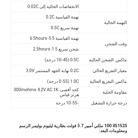
الانخفاضات الحالية إلى 0.02C
تهمة القياسية 0.2C
التهمة الحالية
تهمة سريع 0.5C
تهمة القياسية 5.5-6.5hours
وقت الشحن
شحن سريع 1.5-2.5hours
ماكس. الشحن الحالية
0.5C (10-45 درجة)
معيار التفريغ الحالي
0.2C نهاية الجهد المستمر 3.0V
ماكس. التفريغ الحالية
1.0C (0-55 درجة)
كحد أقصى. 300mohms 4.2V AC 1K
مقاومة الخلية
هرتز قياس
الصفحة الرئيسية
درجة حرارة التشغيل
-10-55 درجة
منتجات
451525 100 مللي أمبير 3.7 فولت بطارية ليثيوم بوليمر الرسم
معلومات عنا
ومعلومات البعد: