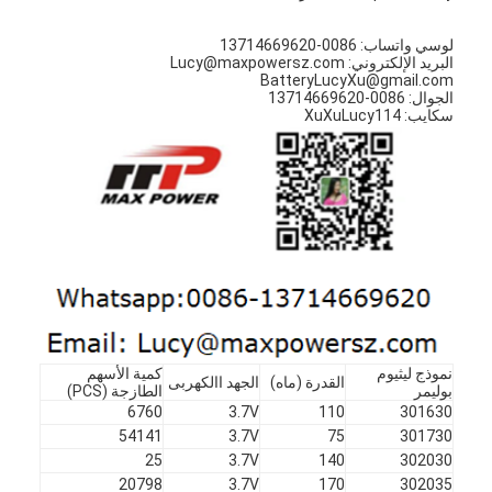
لوسي واتساب: 0086-13714669620
البريد الإلكتروني: Lucy@maxpowersz.com
BatteryLucyXu@gmail.com
الجوال: 0086-13714669620
سكايب: XuXuLucy114
نموذج ليثيوم
كمية الأسهم
القدرة (ماه)
الجهد االكهربى
بوليمر
الطازجة (PCS)
6760
3.7V
110
301630
54141
3.7V
75
301730
25
3.7V
140
302030
20798
3.7V
170
302035