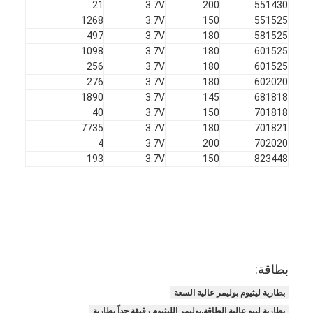
21
3.7V
200
551430
1268
3.7V
150
551525
497
3.7V
180
581525
1098
3.7V
180
601525
256
3.7V
180
601525
276
3.7V
180
602020
1890
3.7V
145
681818
40
3.7V
150
701818
7735
3.7V
180
701821
4
3.7V
200
702020
193
3.7V
150
823448
بطاقة:
بطارية ليثيوم بوليمر عالية السعة
بطارية ليبو عالية الطاقة,بوليمر الليثيوم رقيقة جداً بطارية