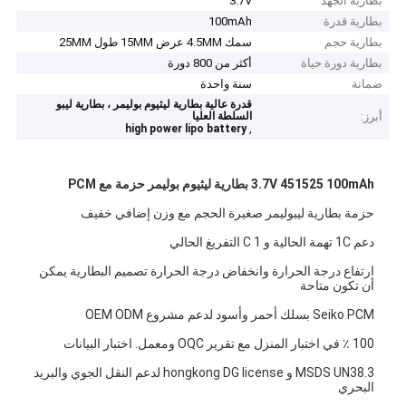
بطارية الجهد
3.7V
بطارية قدرة
100mAh
بطارية حجم
سمك 4.5MM عرض 15MM طول 25MM
بطارية دورة حياة
أكثر من 800 دورة
ضمانة
سنة واحدة
قدرة عالية بطارية ليثيوم بوليمر ، بطارية ليبو
أبرز:
السلطة العليا
,
high power lipo battery
3.7V 451525 100mAh بطارية ليثيوم بوليمر حزمة مع PCM
حزمة بطارية ليبوليمر صغيرة الحجم مع وزن إضافي خفيف
دعم 1C تهمة الحالية و 1 C التفريغ الحالي
ارتفاع درجة الحرارة وانخفاض درجة الحرارة تصميم البطارية يمكن
أن تكون متاحة
Seiko PCM بسلك أحمر وأسود لدعم مشروع OEM ODM
100 ٪ في اختبار المنزل مع تقرير OQC ومعمل. اختبار البيانات
MSDS UN38.3 و hongkong DG license لدعم النقل الجوي والبريد
البحري