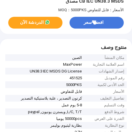
CB IEC UN38.3 MSDS مصدق
الأسعار：قابل للتفاوض
MOQ：5000PKS
افضل سعر
الدردشة الآن
منتوج وصف
مكان المنشأ
الصين
اسم العلامة التجارية
MaxPower
إصدار الشهادات
UN38.3 IEC MSDS DG License
رقم الموديل
451525
الحد الأدنى لكمية
5000PKS
الأسعار
قابل للتفاوض
تفاصيل التغليف
كرتون التصدير ، علبة بلاستيكية التصدير
وقت التسليم
5-8 يوم عمل
شروط الدفع
L/C, T/T, ويسترن يونيون, paypal
القدرة على العرض
50000pcs يوميا
نوع البطارية
بطارية ليثيوم بوليمر