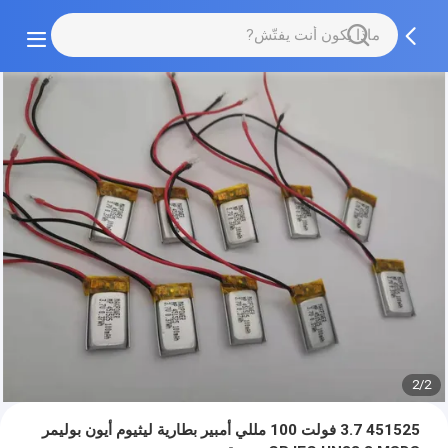
2/2
451525 3.7 فولت 100 مللي أمبير بطارية ليثيوم أيون بوليمر