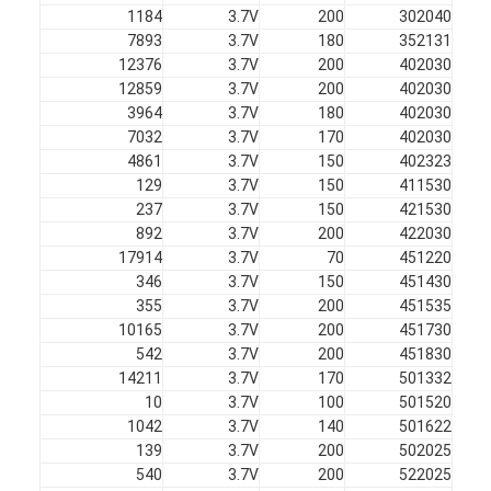
1184
3.7V
200
302040
7893
3.7V
180
352131
12376
3.7V
200
402030
12859
3.7V
200
402030
3964
3.7V
180
402030
7032
3.7V
170
402030
4861
3.7V
150
402323
129
3.7V
150
411530
237
3.7V
150
421530
892
3.7V
200
422030
17914
3.7V
70
451220
346
3.7V
150
451430
355
3.7V
200
451535
10165
3.7V
200
451730
542
3.7V
200
451830
14211
3.7V
170
501332
10
3.7V
100
501520
1042
3.7V
140
501622
139
3.7V
200
502025
540
3.7V
200
522025