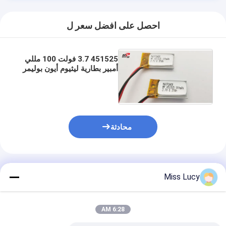
احصل على افضل سعر ل
451525 3.7 فولت 100 مللي
أمبير بطارية ليثيوم أيون بوليمر
CB IEC UN38.3 MSDS
مصدق
محادثة
المنتجات الموصى بها
Miss Lucy
6:28 AM