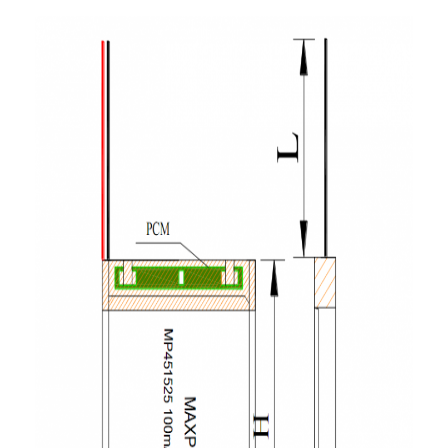
جولة في المعمل
مراقبة الجودة
اتصل بنا
أخبار
الدردشة الآن
بطارية ليثيوم LiFePO4
بطاريات ليثيوم أيون قابلة للشحن
بطارية ليثيوم بوليمر
بطاريات تخزين الطاقة